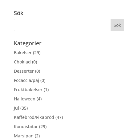
alternativen
produkten
kan
har
Sök
väljas
flera
på
varianter.
produktsidan
De
olika
Kategorier
alternativen
Bakelser
(29)
kan
väljas
Choklad
(0)
på
Desserter
(0)
produktsidan
Focaccia/paj
(0)
Fruktbakelser
(1)
Halloween
(4)
Jul
(35)
Kaffebröd/Fikabröd
(47)
Kondisbitar
(29)
Marsipan
(2)