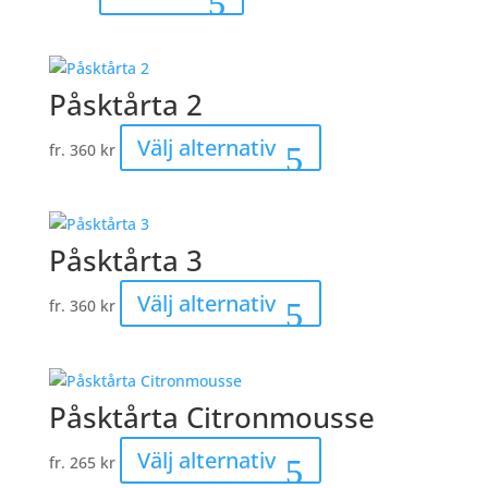
Påsktårta 2
Den
Välj alternativ
fr.
360
kr
här
produkten
har
flera
Påsktårta 3
varianter.
De
Den
Välj alternativ
fr.
360
kr
olika
här
alternativen
produkten
kan
har
väljas
flera
Påsktårta Citronmousse
på
varianter.
produktsidan
De
Den
Välj alternativ
fr.
265
kr
olika
här