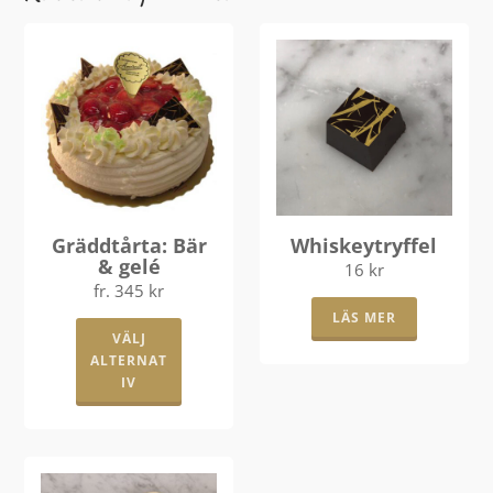
Gräddtårta: Bär
Whiskeytryffel
& gelé
16
kr
fr.
345
kr
Den
LÄS MER
VÄLJ
här
ALTERNAT
produkten
IV
har
flera
varianter.
De