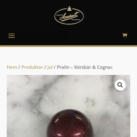
Välj en sida
Hem
/
Produkter
/
Jul
/ Pralin – Körsbär & Cognac