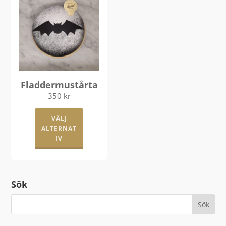
olika
alternativen
kan
väljas
på
produktsidan
Fladdermustårta
350
kr
Den
VÄLJ
här
ALTERNAT
produkten
IV
har
flera
varianter.
Sök
De
olika
alternativen
kan