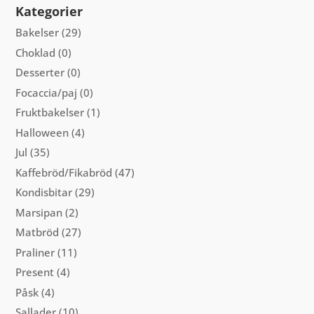
Kategorier
väljas
på
Bakelser
(29)
produktsidan
Choklad
(0)
Desserter
(0)
Focaccia/paj
(0)
Fruktbakelser
(1)
Halloween
(4)
Jul
(35)
Kaffebröd/Fikabröd
(47)
Kondisbitar
(29)
Marsipan
(2)
Matbröd
(27)
Praliner
(11)
Present
(4)
Påsk
(4)
Sallader
(10)