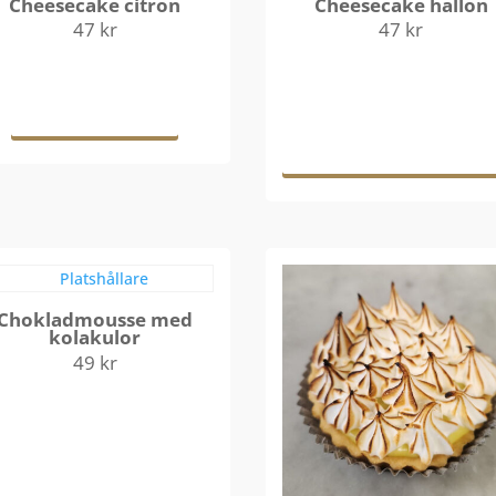
Cheesecake citron
Cheesecake hallon
47
kr
47
kr
Läs mer
Lägg till i
varukorg
Chokladmousse med
kolakulor
49
kr
Lägg till i
varukorg