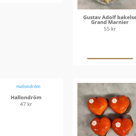
Gustav Adolf bakels
Grand Marnier
55
kr
Läs mer
Hallondröm
47
kr
Lägg till i
varukorg