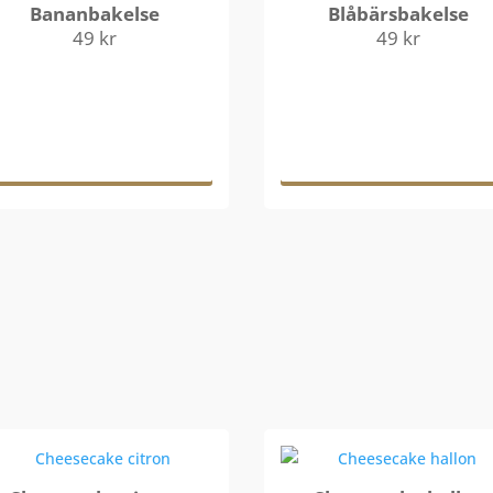
Bananbakelse
Blåbärsbakelse
49
kr
49
kr
Lägg till i
Lägg till i
varukorg
varukorg