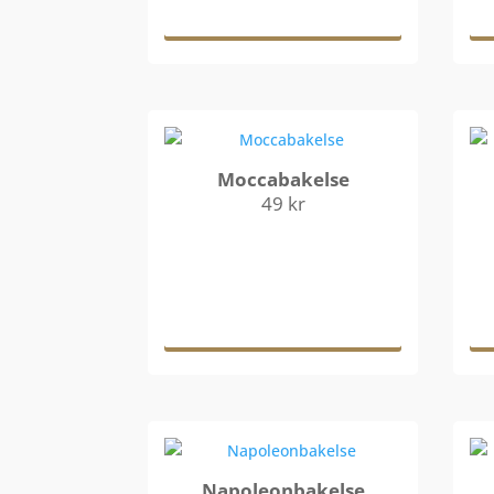
varukorg
Moccabakelse
49
kr
Lägg till i
varukorg
Napoleonbakelse