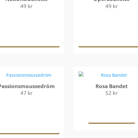
49
kr
49
kr
Lägg till i
Lägg till i
varukorg
varukorg
Passionsmoussedröm
Rosa Bandet
47
kr
52
kr
Lägg till i
Läs mer
varukorg