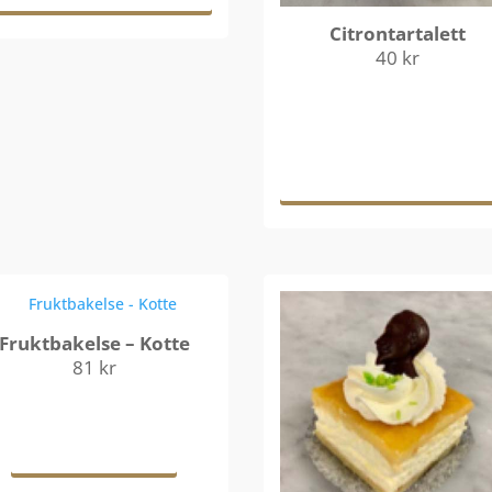
Citrontartalett
40
kr
Lägg till i
varukorg
Fruktbakelse – Kotte
81
kr
Läs mer