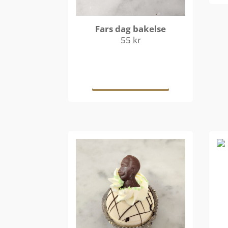
Fars dag bakelse
55
kr
Läs mer