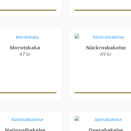
varukorg
varukorg
Morotskaka
Näckrosbakelse
47
kr
49
kr
Lägg till i
Lägg till i
varukorg
varukorg
Nationalbakelse
Operabakelse