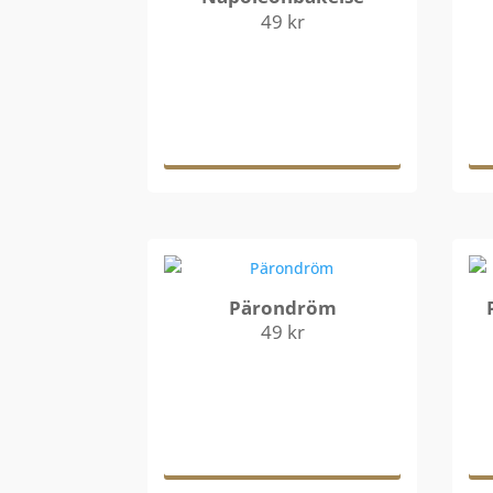
49
kr
Lägg till i
varukorg
Pärondröm
49
kr
Lägg till i
varukorg