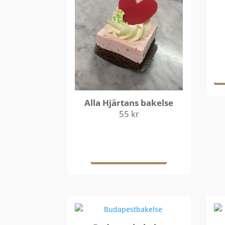
Alla Hjärtans bakelse
55
kr
Läs mer