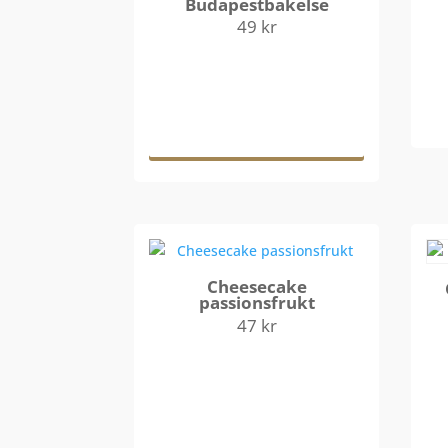
Budapestbakelse
49
kr
Lägg till i
varukorg
Cheesecake
passionsfrukt
47
kr
Lägg till i
varukorg