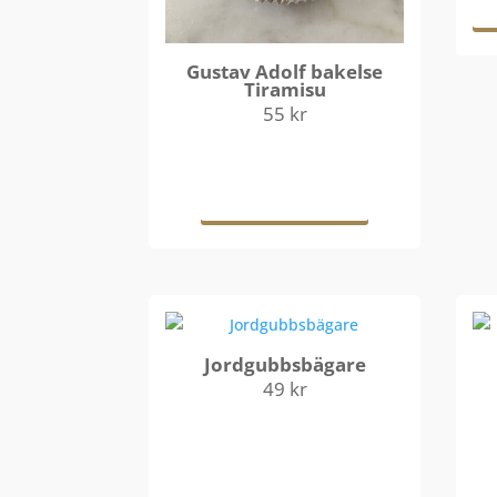
Gustav Adolf bakelse
Tiramisu
55
kr
Läs mer
Jordgubbsbägare
49
kr
Lägg till i