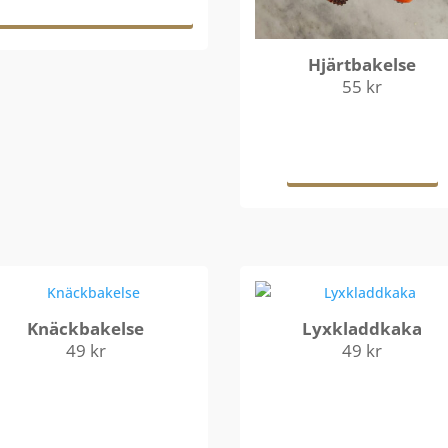
Hjärtbakelse
55
kr
Läs mer
Knäckbakelse
Lyxkladdkaka
49
kr
49
kr
Lägg till i
Lägg till i