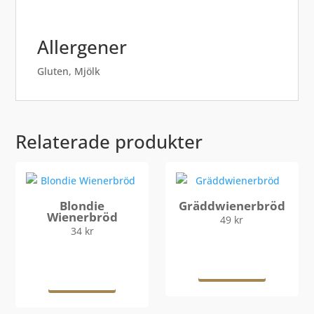
Allergener
Gluten, Mjölk
Relaterade produkter
Blondie
Gräddwienerbröd
Wienerbröd
49
kr
34
kr
Lägg till i
Lägg till i
varukorg
varukorg