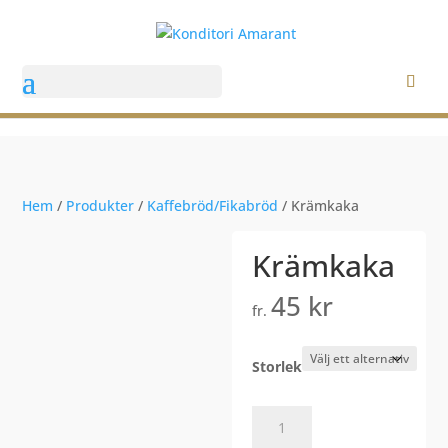
Välj en sida
Hem
/
Produkter
/
Kaffebröd/Fikabröd
/ Krämkaka
Krämkaka
45
kr
fr.
Storlek
Krämkaka
mängd