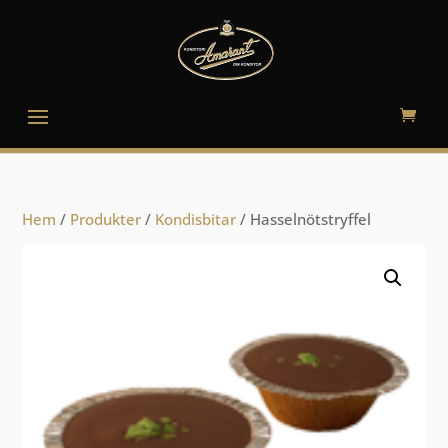
Välj en sida
Hem
/
Produkter
/
Kondisbitar
/ Hasselnötstryffel