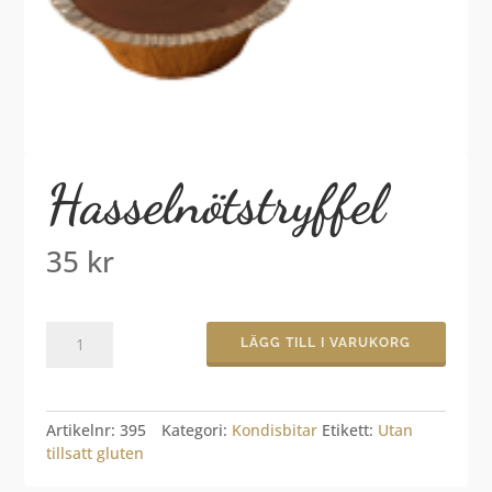
Hasselnötstryffel
35
kr
Hasselnötstryffel
LÄGG TILL I VARUKORG
mängd
Artikelnr:
395
Kategori:
Kondisbitar
Etikett:
Utan
tillsatt gluten