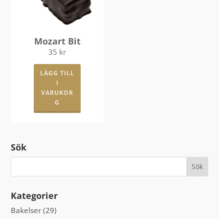
väljas
på
produkts
Mozart Bit
35
kr
LÄGG TILL
I
VARUKOR
G
Sök
Kategorier
Bakelser
(29)