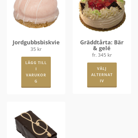
Jordgubbsbiskvie
Gräddtårta: Bär
& gelé
35
kr
fr.
345
kr
Den
LÄGG TILL
VÄLJ
I
här
ALTERNAT
VARUKOR
produkte
IV
G
har
flera
varianter.
De
olika
alternati
kan