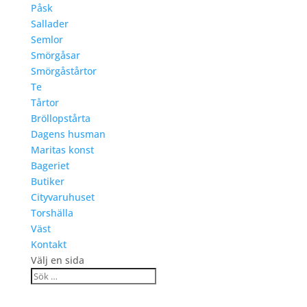
Påsk
Sallader
Semlor
Smörgåsar
Smörgåstårtor
Te
Tårtor
Bröllopstårta
Dagens husman
Maritas konst
Bageriet
Butiker
Cityvaruhuset
Torshälla
Väst
Kontakt
Välj en sida