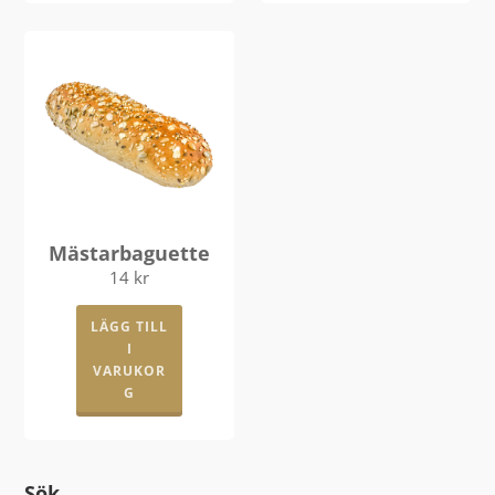
Mästarbaguette
14
kr
LÄGG TILL
I
VARUKOR
G
Sök