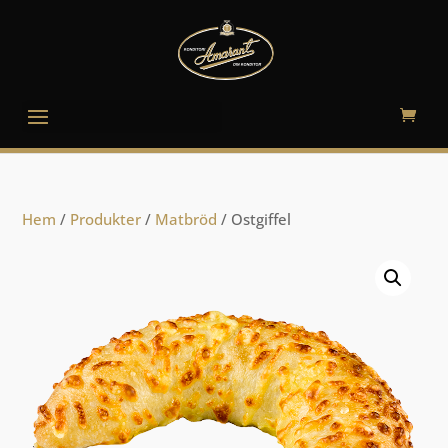
Välj en sida
Hem
/
Produkter
/
Matbröd
/ Ostgiffel