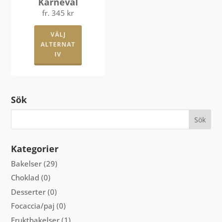
Karneval
alternativen
väljas
fr.
345
kr
kan
på
Den
väljas
produkts
VÄLJ
här
på
ALTERNAT
produkten
produktsidan
IV
har
flera
varianter.
Sök
De
olika
alternativen
kan
Kategorier
väljas
på
Bakelser
(29)
produktsidan
Choklad
(0)
Desserter
(0)
Focaccia/paj
(0)
Fruktbakelser
(1)