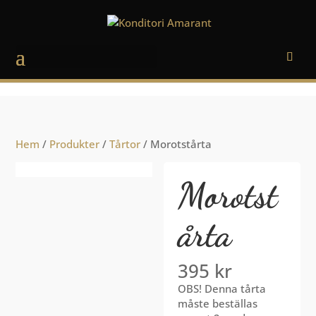
Välj en sida
Hem
/
Produkter
/
Tårtor
/ Morotstårta
Morotst
årta
395
kr
OBS! Denna tårta
måste beställas