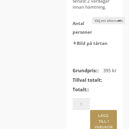
senast 2 vardagar
innan hämtning.
Antal
personer
Bild på tårtan
Grundpris::
395
kr
Tillval totalt:
Totalt::
Morotstårta
mängd
LÄGG
TILL I
VARUKOR