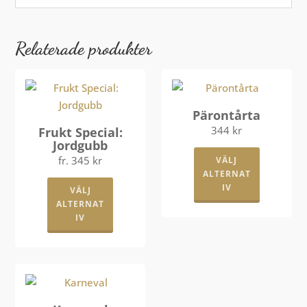
Relaterade produkter
Pärontårta
344
kr
Frukt Special:
Jordgubb
Den
fr.
345
kr
VÄLJ
här
ALTERNAT
Den
produkte
IV
VÄLJ
här
har
ALTERNAT
produkten
flera
IV
har
varianter.
flera
De
varianter.
olika
De
alternati
olika
kan