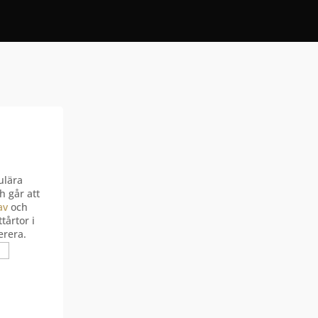
ulära
h går att
av
och
tårtor i
erera.