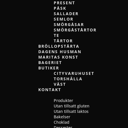
PRESENT
PÅSK
SALLADER
SEMLOR
SMÖRGÅSAR
SMÖRGÅSTÅRTOR
TE
TÅRTOR
BRÖLLOPSTÅRTA
DAGENS HUSMAN
MARITAS KONST
BAGERIET
BUTIKER
CITYVARUHUSET
TORSHÄLLA
VÄST
KONTAKT
Välj en sida
Produkter
Utan tillsatt gluten
Utan tillsatt laktos
Bakelser
Choklad
Desserter