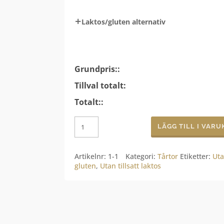
Laktos/gluten alternativ
Grundpris::
Tillval totalt:
Totalt::
Studenttårta
LÄGG TILL I VAR
mängd
Artikelnr:
1-1
Kategori:
Tårtor
Etiketter:
Uta
gluten
,
Utan tillsatt laktos