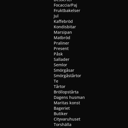
Focaccia/Paj
Fruktbakelser
Jul
Kaffebröd
Kondisbitar
Marsipan
Matbröd
Praliner
Present
Påsk
Sallader
Semlor
Smörgåsar
Smörgåstårtor
Te
Tårtor
Bröllopstårta
Dagens husman
Maritas konst
Bageriet
Butiker
Cityvaruhuset
Torshälla