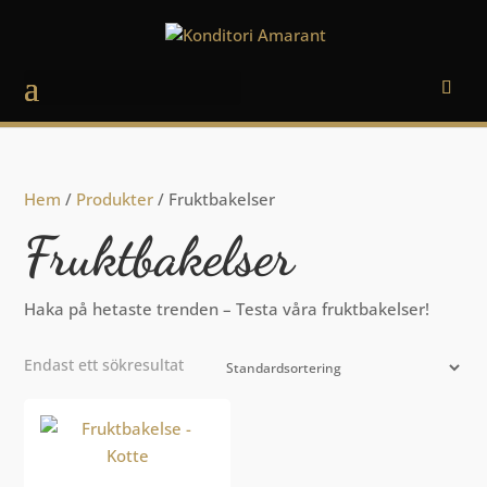
Välj en sida
Hem
/
Produkter
/ Fruktbakelser
Fruktbakelser
Haka på hetaste trenden – Testa våra fruktbakelser!
Endast ett sökresultat