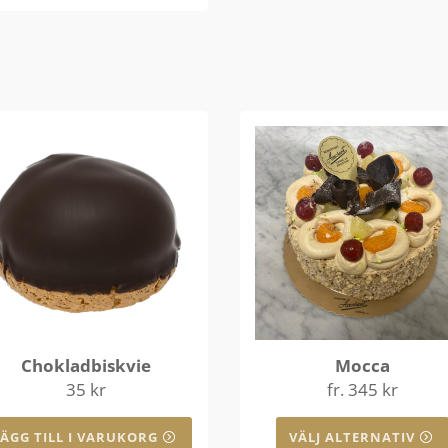
Chokladbiskvie
Mocca
35
kr
fr.
345
kr
LÄGG TILL I VARUKORG
VÄLJ ALTERNATIV