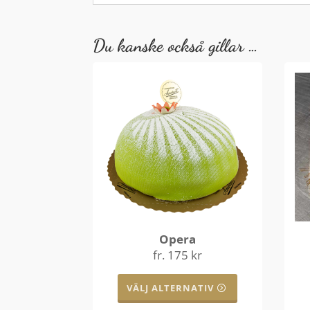
Du kanske också gillar …
Opera
fr.
175
kr
Den
här
VÄLJ ALTERNATIV
produkten