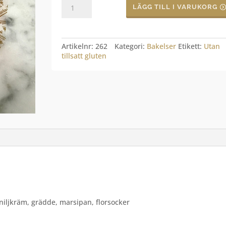
Operabakelse
LÄGG TILL I VARUKORG
mängd
Artikelnr:
262
Kategori:
Bakelser
Etikett:
Utan
tillsatt gluten
vaniljkräm, grädde, marsipan, florsocker