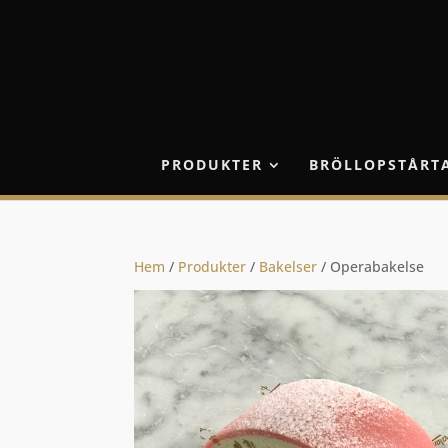
PRODUKTER
BRÖLLOPSTÅRT
Hem
/
Produkter
/
Bakelser
/ Operabakelse