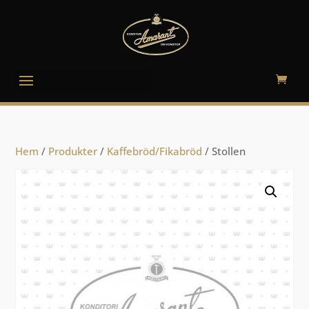
Välj en sida
Hem
/
Produkter
/
Kaffebröd/Fikabröd
/ Stollen