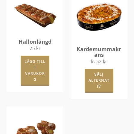
Hallonlängd
75
kr
Kardemummakr
ans
fr.
52
kr
LÄGG TILL
I
Den
VARUKOR
VÄLJ
här
G
ALTERNAT
produkte
IV
har
flera
varianter.
De
olika
alternati