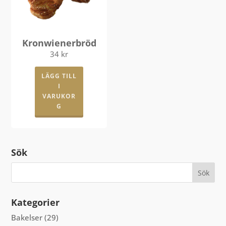
kan
väljas
på
produkts
Kronwienerbröd
34
kr
LÄGG TILL
I
VARUKOR
G
Sök
Kategorier
Bakelser
(29)