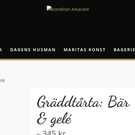
A
DAGENS HUSMAN
MARITAS KONST
BAGERI
elé
Gräddtårta: Bär
& gelé
345
kr
fr.