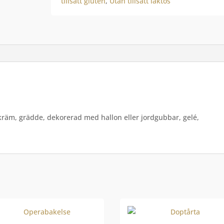
tillsatt gluten
,
Utan tillsatt laktos
jkräm, grädde, dekorerad med hallon eller jordgubbar, gelé,