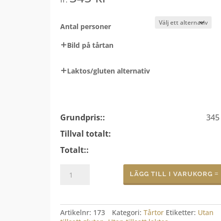
Antal personer
Bild på tårtan
Laktos/gluten alternativ
Grundpris::
34
Tillval totalt:
Totalt::
Gräddtårta:
LÄGG TILL I VARUKORG
Bär
&
gelé
mängd
Artikelnr:
173
Kategori:
Tårtor
Etiketter:
Utan