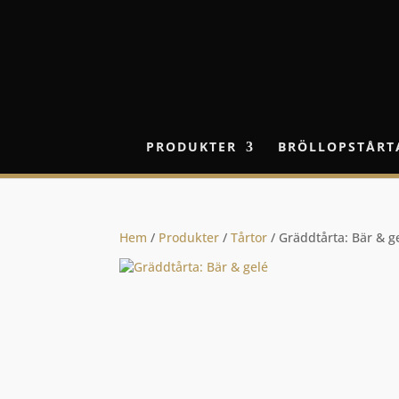
PRODUKTER
BRÖLLOPSTÅRT
Hem
/
Produkter
/
Tårtor
/ Gräddtårta: Bär & g